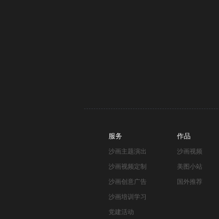
服务
作品
沙画主题演出
沙画视频
沙画视频定制
美图小站
沙画创意广告
国外推荐
沙画培训学习
党建活动