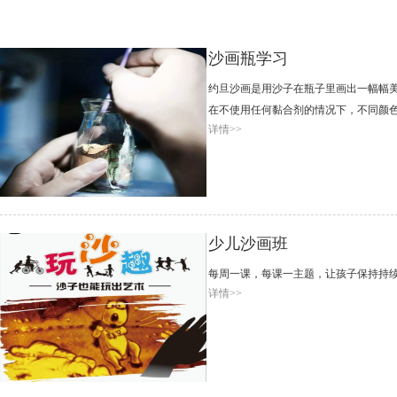
沙画瓶学习
约旦沙画是用沙子在瓶子里画出一幅幅
在不使用任何黏合剂的情况下，不同颜
详情>>
少儿沙画班
每周一课，每课一主题，让孩子保持持续
详情>>