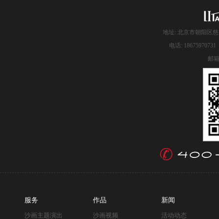
地址: 北京市朝阳区慈
电话: 186759707
邮箱
服务
作品
新闻
沙画主题演出
沙画视频
活动动态