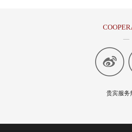
COOPER
贵宾服务热线