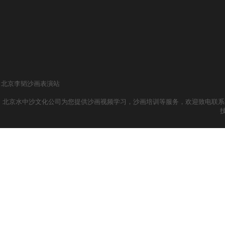
北京李韬沙画表演站
北京水中沙文化公司为您提供沙画视频学习，沙画培训等服务，欢迎致电联系我们哦！ 