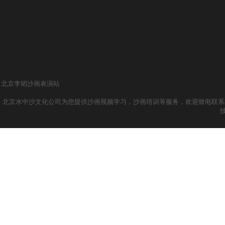
北京李韬沙画表演站
北京水中沙文化公司为您提供沙画视频学习，沙画培训等服务，欢迎致电联系我们哦！ 