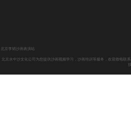
北京李韬沙画表演站
北京水中沙文化公司为您提供沙画视频学习，沙画培训等服务，欢迎致电联系我们哦！ 