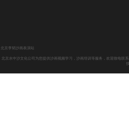
北京李韬沙画表演站
北京水中沙文化公司为您提供沙画视频学习，沙画培训等服务，欢迎致电联系我们哦！ 