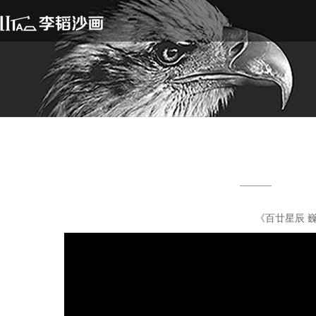
《百廿星辰 