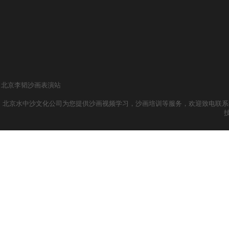
北京李韬沙画表演站
北京水中沙文化公司为您提供沙画视频学习，沙画培训等服务，欢迎致电联系我们哦！ 