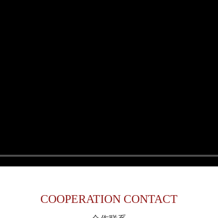
COOPERATION CONTACT