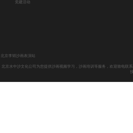
党建活动
北京李韬沙画表演站
北京水中沙文化公司为您提供沙画视频学习，沙画培训等服务，欢迎致电联系我们哦！ 