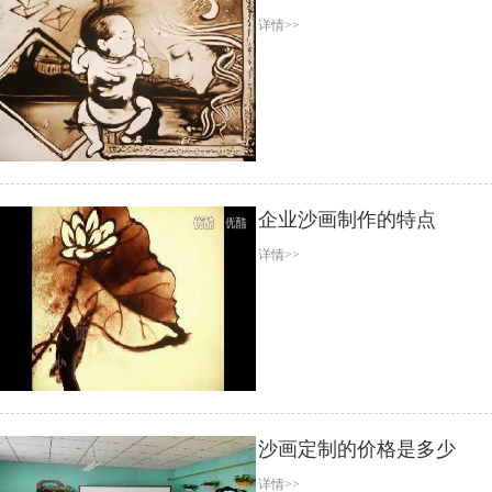
详情>>
企业沙画制作的特点
详情>>
沙画定制的价格是多少
详情>>