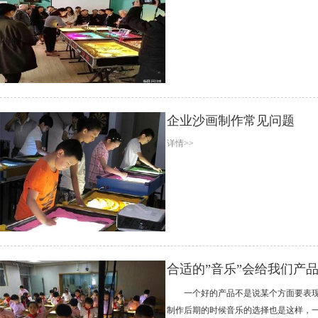
企业沙画制作常见问题
详情>>
合适的”音乐”会给我们产
一个好的产品不是说某个方面要表现的
制作后期的时候音乐的选择也是这样，