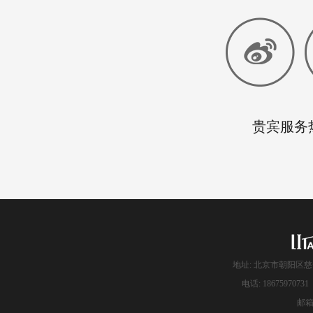
贵宾服务热线
地址: 北京市朝阳区慈
电话: 186759707
邮箱