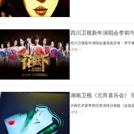
四川卫视新年演唱会李韬
四川卫视新年演唱会邀请嘉宾有：李宇
详情>>
湖南卫视《元宵喜乐会》 现
沙画艺术家李韬完美演绎沙画版《这就是爱
详情>>