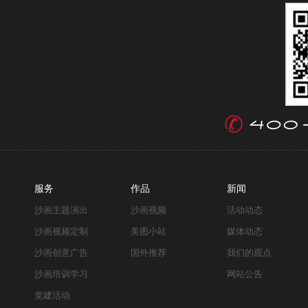
服务
作品
新闻
沙画主题演出
沙画视频
活动动态
沙画视频定制
美图小站
媒体动态
沙画创意广告
国外推荐
我们的观点
沙画培训学习
网站公告
党建活动